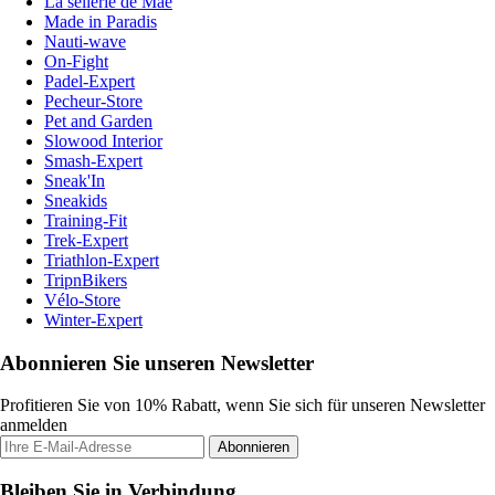
La sellerie de Maé
Made in Paradis
Nauti-wave
On-Fight
Padel-Expert
Pecheur-Store
Pet and Garden
Slowood Interior
Smash-Expert
Sneak'In
Sneakids
Training-Fit
Trek-Expert
Triathlon-Expert
TripnBikers
Vélo-Store
Winter-Expert
Abonnieren Sie unseren Newsletter
Profitieren Sie von 10% Rabatt, wenn Sie sich für unseren Newsletter
anmelden
Abonnieren
Bleiben Sie in Verbindung