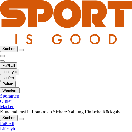
Suchen
Fußball
Lifestyle
Laufen
Reiten
Wandern
Sportarten
Outlet
Marken
Kundendienst in Frankreich
Sichere Zahlung
Einfache Rückgabe
Suchen
Fußball
Lifestyle