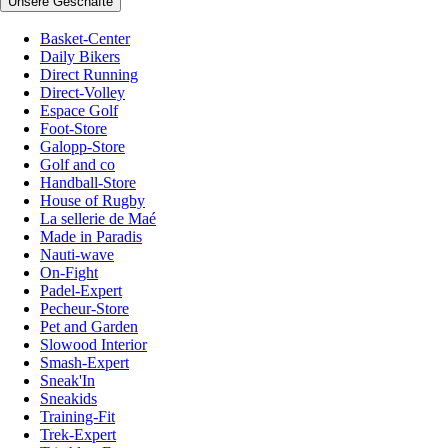
Unsere Geschäfte
Basket-Center
Daily Bikers
Direct Running
Direct-Volley
Espace Golf
Foot-Store
Galopp-Store
Golf and co
Handball-Store
House of Rugby
La sellerie de Maé
Made in Paradis
Nauti-wave
On-Fight
Padel-Expert
Pecheur-Store
Pet and Garden
Slowood Interior
Smash-Expert
Sneak'In
Sneakids
Training-Fit
Trek-Expert