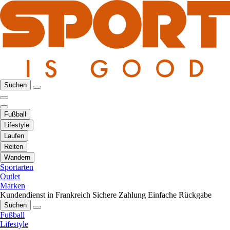
Suchen
Fußball
Lifestyle
Laufen
Reiten
Wandern
Sportarten
Outlet
Marken
Kundendienst in Frankreich
Sichere Zahlung
Einfache Rückgabe
Suchen
Fußball
Lifestyle