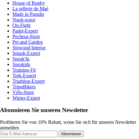
House of Rugby
La sellerie de Maé
Made in Paradis
Nauti-wave
On-Fight
Padel-Expert
Pecheur-Store
Pet and Garden
Slowood Interior
Smash-Expert
Sneak'In
Sneakids
Training-Fit
Trek-Expert
Triathlon-Expert
TripnBikers
Vélo-Store
Winter-Expert
Abonnieren Sie unseren Newsletter
Profitieren Sie von 10% Rabatt, wenn Sie sich für unseren Newsletter
anmelden
Abonnieren