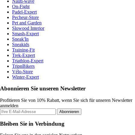
Nauti-wave
On-Fight
Padel-Expert
Pecheur-Store
Pet and Garden
Slowood Interior
Smash-Expert
Sneak'In
Sneakids
Training-Fit
Trek-Expert
Triathlon-Expert
TripnBikers
Vélo-Store
Winter-Expert
Abonnieren Sie unseren Newsletter
Profitieren Sie von 10% Rabatt, wenn Sie sich für unseren Newsletter
anmelden
Abonnieren
Bleiben Sie in Verbindung