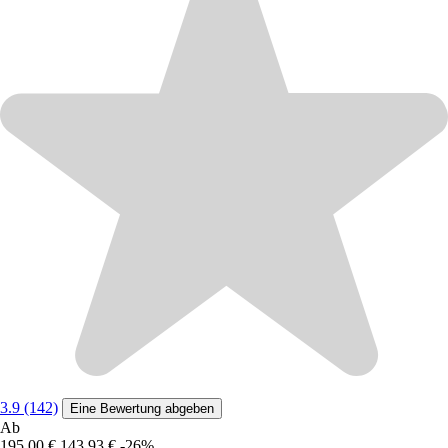
3.9 (142)
Eine Bewertung abgeben
Ab
195,00 €
143,93 €
-26%