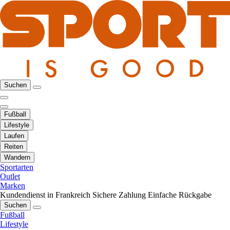
Suchen
Fußball
Lifestyle
Laufen
Reiten
Wandern
Sportarten
Outlet
Marken
Kundendienst in Frankreich
Sichere Zahlung
Einfache Rückgabe
Suchen
Fußball
Lifestyle