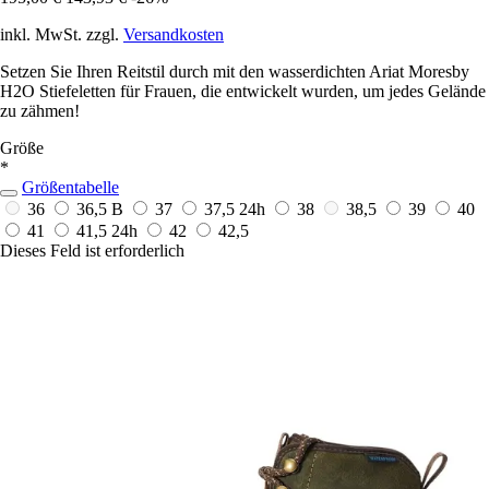
inkl. MwSt. zzgl.
Versandkosten
Setzen Sie Ihren Reitstil durch mit den wasserdichten Ariat Moresby
H2O Stiefeletten für Frauen, die entwickelt wurden, um jedes Gelände
zu zähmen!
Größe
*
Größentabelle
36
36,5 B
37
37,5
24h
38
38,5
39
40
41
41,5
24h
42
42,5
Dieses Feld ist erforderlich