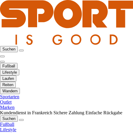
Suchen
Fußball
Lifestyle
Laufen
Reiten
Wandern
Sportarten
Outlet
Marken
Kundendienst in Frankreich
Sichere Zahlung
Einfache Rückgabe
Suchen
Fußball
Lifestyle