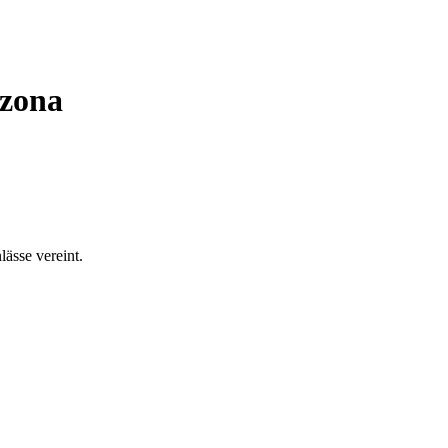
izona
ässe vereint.