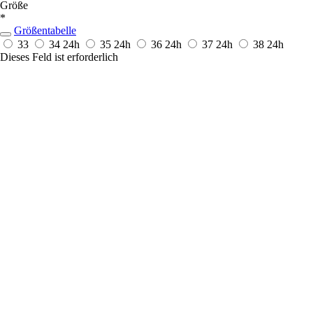
Größe
*
Größentabelle
33
34
24h
35
24h
36
24h
37
24h
38
24h
Dieses Feld ist erforderlich