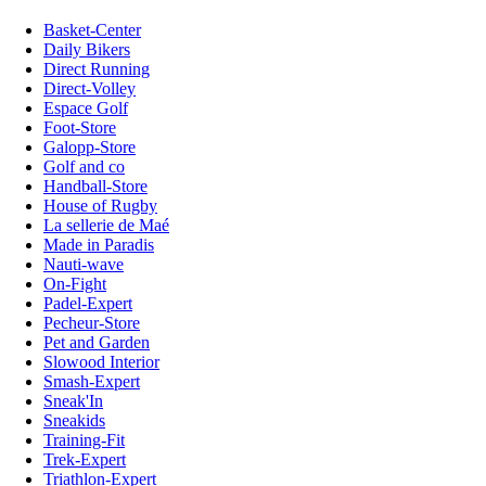
Basket-Center
Daily Bikers
Direct Running
Direct-Volley
Espace Golf
Foot-Store
Galopp-Store
Golf and co
Handball-Store
House of Rugby
La sellerie de Maé
Made in Paradis
Nauti-wave
On-Fight
Padel-Expert
Pecheur-Store
Pet and Garden
Slowood Interior
Smash-Expert
Sneak'In
Sneakids
Training-Fit
Trek-Expert
Triathlon-Expert