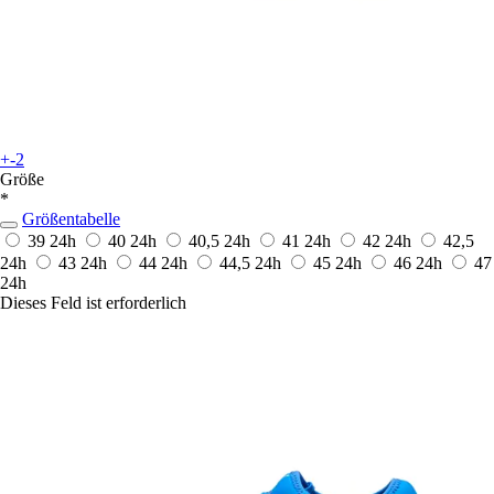
+-2
Größe
*
Größentabelle
39
24h
40
24h
40,5
24h
41
24h
42
24h
42,5
24h
43
24h
44
24h
44,5
24h
45
24h
46
24h
47
24h
Dieses Feld ist erforderlich