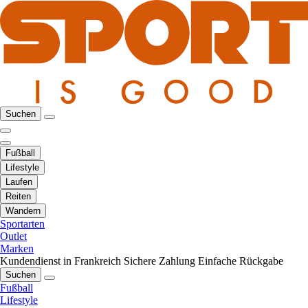
Suchen
Fußball
Lifestyle
Laufen
Reiten
Wandern
Sportarten
Outlet
Marken
Kundendienst in Frankreich
Sichere Zahlung
Einfache Rückgabe
Suchen
Fußball
Lifestyle