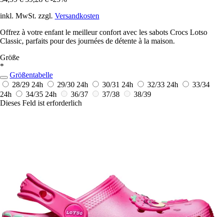
inkl. MwSt. zzgl.
Versandkosten
Offrez à votre enfant le meilleur confort avec les sabots Crocs Lotso
Classic, parfaits pour des journées de détente à la maison.
Größe
*
Größentabelle
28/29
24h
29/30
24h
30/31
24h
32/33
24h
33/34
24h
34/35
24h
36/37
37/38
38/39
Dieses Feld ist erforderlich