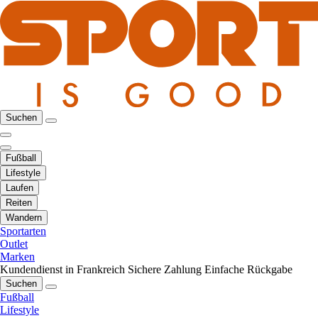
Suchen
Fußball
Lifestyle
Laufen
Reiten
Wandern
Sportarten
Outlet
Marken
Kundendienst in Frankreich
Sichere Zahlung
Einfache Rückgabe
Suchen
Fußball
Lifestyle