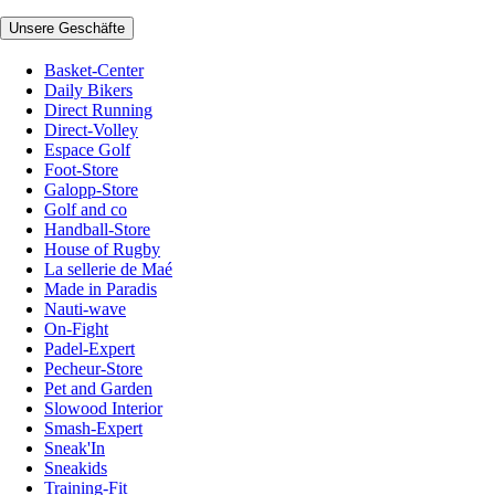
Unsere Geschäfte
Basket-Center
Daily Bikers
Direct Running
Direct-Volley
Espace Golf
Foot-Store
Galopp-Store
Golf and co
Handball-Store
House of Rugby
La sellerie de Maé
Made in Paradis
Nauti-wave
On-Fight
Padel-Expert
Pecheur-Store
Pet and Garden
Slowood Interior
Smash-Expert
Sneak'In
Sneakids
Training-Fit