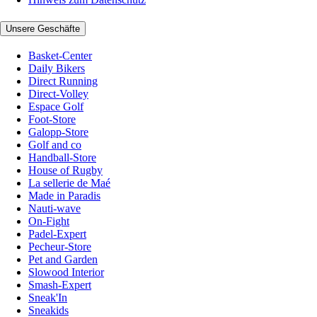
Unsere Geschäfte
Basket-Center
Daily Bikers
Direct Running
Direct-Volley
Espace Golf
Foot-Store
Galopp-Store
Golf and co
Handball-Store
House of Rugby
La sellerie de Maé
Made in Paradis
Nauti-wave
On-Fight
Padel-Expert
Pecheur-Store
Pet and Garden
Slowood Interior
Smash-Expert
Sneak'In
Sneakids