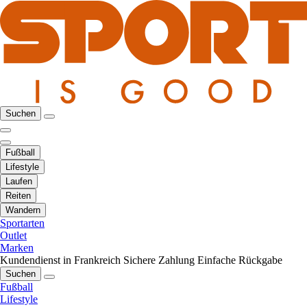
Suchen
Fußball
Lifestyle
Laufen
Reiten
Wandern
Sportarten
Outlet
Marken
Kundendienst in Frankreich
Sichere Zahlung
Einfache Rückgabe
Suchen
Fußball
Lifestyle