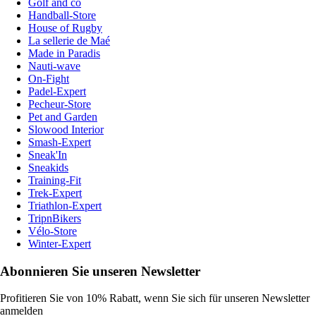
Golf and co
Handball-Store
House of Rugby
La sellerie de Maé
Made in Paradis
Nauti-wave
On-Fight
Padel-Expert
Pecheur-Store
Pet and Garden
Slowood Interior
Smash-Expert
Sneak'In
Sneakids
Training-Fit
Trek-Expert
Triathlon-Expert
TripnBikers
Vélo-Store
Winter-Expert
Abonnieren Sie unseren Newsletter
Profitieren Sie von 10% Rabatt, wenn Sie sich für unseren Newsletter
anmelden