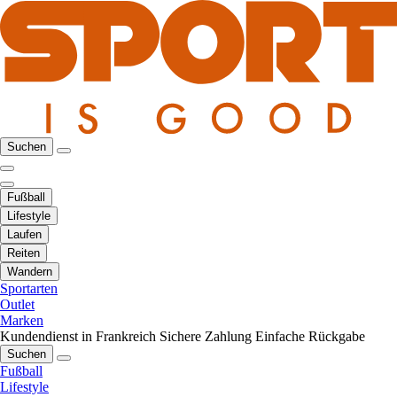
Suchen
Fußball
Lifestyle
Laufen
Reiten
Wandern
Sportarten
Outlet
Marken
Kundendienst in Frankreich
Sichere Zahlung
Einfache Rückgabe
Suchen
Fußball
Lifestyle