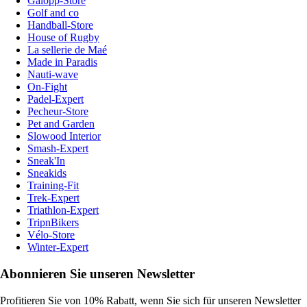
Galopp-Store
Golf and co
Handball-Store
House of Rugby
La sellerie de Maé
Made in Paradis
Nauti-wave
On-Fight
Padel-Expert
Pecheur-Store
Pet and Garden
Slowood Interior
Smash-Expert
Sneak'In
Sneakids
Training-Fit
Trek-Expert
Triathlon-Expert
TripnBikers
Vélo-Store
Winter-Expert
Abonnieren Sie unseren Newsletter
Profitieren Sie von 10% Rabatt, wenn Sie sich für unseren Newsletter