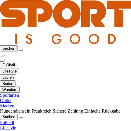
Suchen
Fußball
Lifestyle
Laufen
Reiten
Wandern
Sportarten
Outlet
Marken
Kundendienst in Frankreich
Sichere Zahlung
Einfache Rückgabe
Suchen
Fußball
Lifestyle