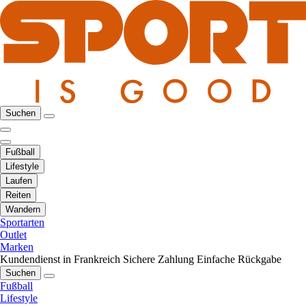
Suchen
Fußball
Lifestyle
Laufen
Reiten
Wandern
Sportarten
Outlet
Marken
Kundendienst in Frankreich
Sichere Zahlung
Einfache Rückgabe
Suchen
Fußball
Lifestyle