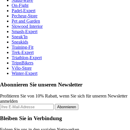
Nauti-wave
On-Fight
Padel-Expert
Pecheur-Store
Pet and Garden
Slowood Interior
Smash-Expert
Sneak'In
Sneakids
Training-Fit
Trek-Expert
Triathlon-Expert
TripnBikers
Vélo-Store
Winter-Expert
Abonnieren Sie unseren Newsletter
Profitieren Sie von 10% Rabatt, wenn Sie sich für unseren Newsletter
anmelden
Abonnieren
Bleiben Sie in Verbindung
Folgen Sie uns in den sozialen Netzwerken