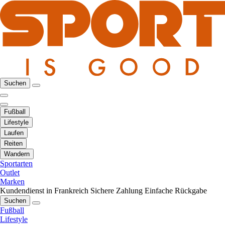
Suchen
Fußball
Lifestyle
Laufen
Reiten
Wandern
Sportarten
Outlet
Marken
Kundendienst in Frankreich
Sichere Zahlung
Einfache Rückgabe
Suchen
Fußball
Lifestyle