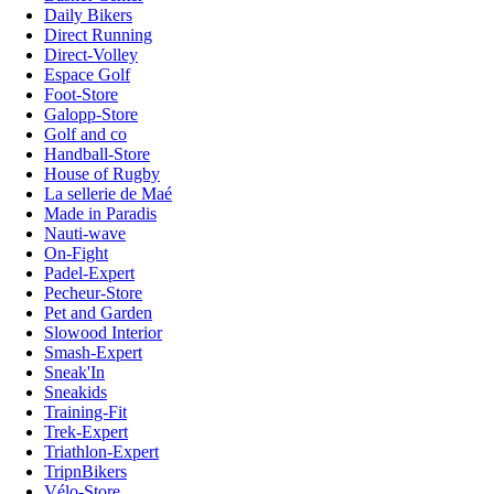
Daily Bikers
Direct Running
Direct-Volley
Espace Golf
Foot-Store
Galopp-Store
Golf and co
Handball-Store
House of Rugby
La sellerie de Maé
Made in Paradis
Nauti-wave
On-Fight
Padel-Expert
Pecheur-Store
Pet and Garden
Slowood Interior
Smash-Expert
Sneak'In
Sneakids
Training-Fit
Trek-Expert
Triathlon-Expert
TripnBikers
Vélo-Store