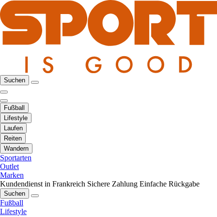
Suchen
Fußball
Lifestyle
Laufen
Reiten
Wandern
Sportarten
Outlet
Marken
Kundendienst in Frankreich
Sichere Zahlung
Einfache Rückgabe
Suchen
Fußball
Lifestyle