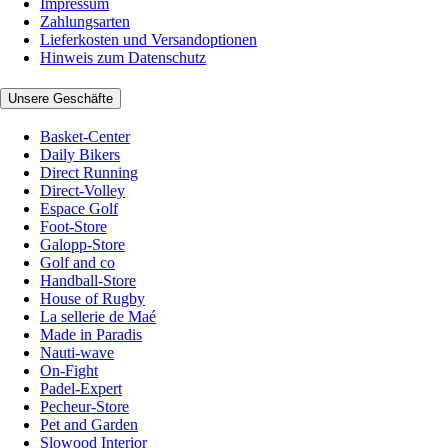
Impressum
Zahlungsarten
Lieferkosten und Versandoptionen
Hinweis zum Datenschutz
Unsere Geschäfte
Basket-Center
Daily Bikers
Direct Running
Direct-Volley
Espace Golf
Foot-Store
Galopp-Store
Golf and co
Handball-Store
House of Rugby
La sellerie de Maé
Made in Paradis
Nauti-wave
On-Fight
Padel-Expert
Pecheur-Store
Pet and Garden
Slowood Interior