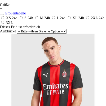
Größe
*
Größentabelle
XS
24h
S
24h
M
24h
L
24h
XL
24h
2XL
24h
3XL
Dieses Feld ist erforderlich
Aufdrucke