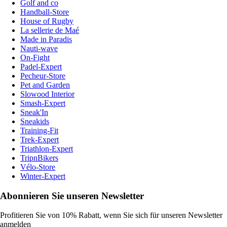
Golf and co
Handball-Store
House of Rugby
La sellerie de Maé
Made in Paradis
Nauti-wave
On-Fight
Padel-Expert
Pecheur-Store
Pet and Garden
Slowood Interior
Smash-Expert
Sneak'In
Sneakids
Training-Fit
Trek-Expert
Triathlon-Expert
TripnBikers
Vélo-Store
Winter-Expert
Abonnieren Sie unseren Newsletter
Profitieren Sie von 10% Rabatt, wenn Sie sich für unseren Newsletter
anmelden