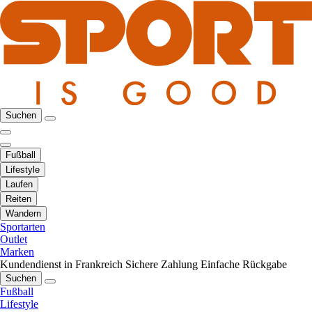
Suchen
Fußball
Lifestyle
Laufen
Reiten
Wandern
Sportarten
Outlet
Marken
Kundendienst in Frankreich
Sichere Zahlung
Einfache Rückgabe
Suchen
Fußball
Lifestyle