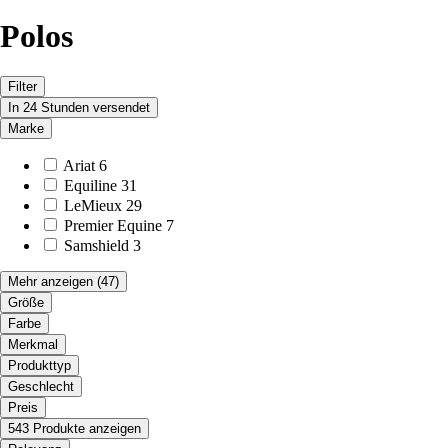
Polos
Filter
In 24 Stunden versendet
Marke
Ariat
6
Equiline
31
LeMieux
29
Premier Equine
7
Samshield
3
Mehr anzeigen
(47)
Größe
Farbe
Merkmal
Produkttyp
Geschlecht
Preis
543 Produkte anzeigen