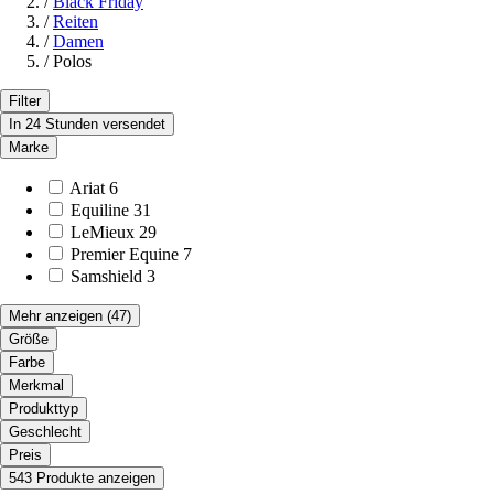
/
Black Friday
/
Reiten
/
Damen
/
Polos
Filter
In 24 Stunden versendet
Marke
Ariat
6
Equiline
31
LeMieux
29
Premier Equine
7
Samshield
3
Mehr anzeigen
(47)
Größe
Farbe
Merkmal
Produkttyp
Geschlecht
Preis
543 Produkte anzeigen