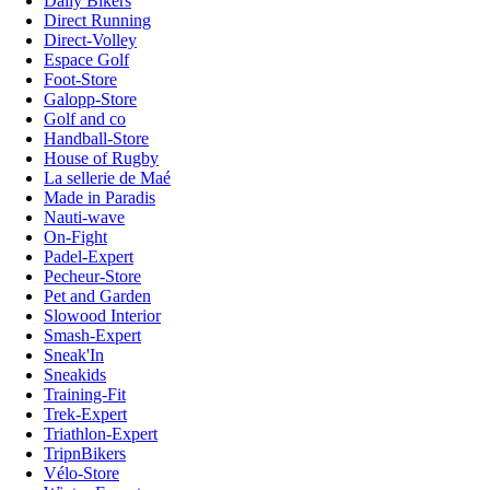
Daily Bikers
Direct Running
Direct-Volley
Espace Golf
Foot-Store
Galopp-Store
Golf and co
Handball-Store
House of Rugby
La sellerie de Maé
Made in Paradis
Nauti-wave
On-Fight
Padel-Expert
Pecheur-Store
Pet and Garden
Slowood Interior
Smash-Expert
Sneak'In
Sneakids
Training-Fit
Trek-Expert
Triathlon-Expert
TripnBikers
Vélo-Store