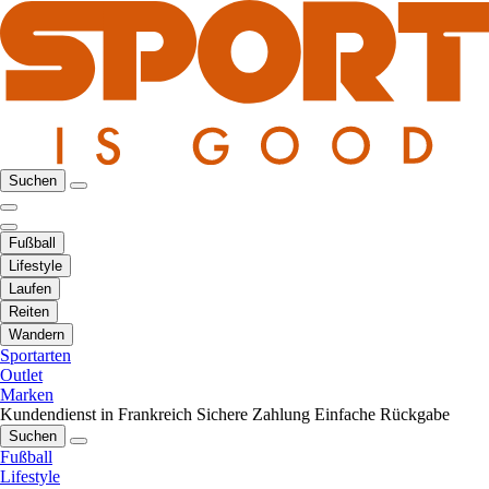
Suchen
Fußball
Lifestyle
Laufen
Reiten
Wandern
Sportarten
Outlet
Marken
Kundendienst in Frankreich
Sichere Zahlung
Einfache Rückgabe
Suchen
Fußball
Lifestyle