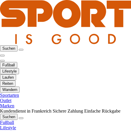
Suchen
Fußball
Lifestyle
Laufen
Reiten
Wandern
Sportarten
Outlet
Marken
Kundendienst in Frankreich
Sichere Zahlung
Einfache Rückgabe
Suchen
Fußball
Lifestyle