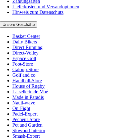
Zahlungsarten
Lieferkosten und Versandoptionen
Hinweis zum Datenschutz
Unsere Geschäfte
Basket-Center
Daily Bikers
Direct Running
Direct-Volley
Espace Golf
Foot-Store
Galopp-Store
Golf and co
Handball-Store
House of Rugby
La sellerie de Maé
Made in Paradis
Nauti-wave
On-Fight
Padel-Expert
Pecheur-Store
Pet and Garden
Slowood Interior
Smash-Expert