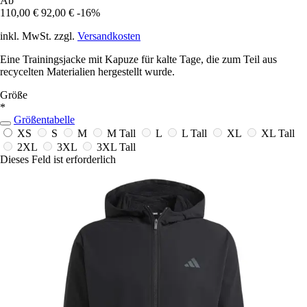
Ab
110,00 €
92,00 €
-16%
inkl. MwSt. zzgl.
Versandkosten
Eine Trainingsjacke mit Kapuze für kalte Tage, die zum Teil aus
recycelten Materialien hergestellt wurde.
Größe
*
Größentabelle
XS
S
M
M Tall
L
L Tall
XL
XL Tall
2XL
3XL
3XL Tall
Dieses Feld ist erforderlich