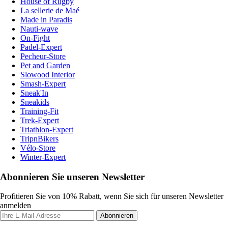
House of Rugby
La sellerie de Maé
Made in Paradis
Nauti-wave
On-Fight
Padel-Expert
Pecheur-Store
Pet and Garden
Slowood Interior
Smash-Expert
Sneak'In
Sneakids
Training-Fit
Trek-Expert
Triathlon-Expert
TripnBikers
Vélo-Store
Winter-Expert
Abonnieren Sie unseren Newsletter
Profitieren Sie von 10% Rabatt, wenn Sie sich für unseren Newsletter
anmelden
Abonnieren