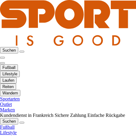
Suchen
Fußball
Lifestyle
Laufen
Reiten
Wandern
Sportarten
Outlet
Marken
Kundendienst in Frankreich
Sichere Zahlung
Einfache Rückgabe
Suchen
Fußball
Lifestyle