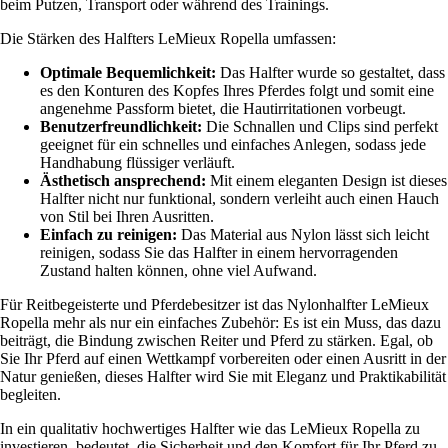
beim Putzen, Transport oder während des Trainings.
Die Stärken des Halfters LeMieux Ropella umfassen:
Optimale Bequemlichkeit:
Das Halfter wurde so gestaltet, dass
es den Konturen des Kopfes Ihres Pferdes folgt und somit eine
angenehme Passform bietet, die Hautirritationen vorbeugt.
Benutzerfreundlichkeit:
Die Schnallen und Clips sind perfekt
geeignet für ein schnelles und einfaches Anlegen, sodass jede
Handhabung flüssiger verläuft.
Ästhetisch ansprechend:
Mit einem eleganten Design ist dieses
Halfter nicht nur funktional, sondern verleiht auch einen Hauch
von Stil bei Ihren Ausritten.
Einfach zu reinigen:
Das Material aus Nylon lässt sich leicht
reinigen, sodass Sie das Halfter in einem hervorragenden
Zustand halten können, ohne viel Aufwand.
Für Reitbegeisterte und Pferdebesitzer ist das Nylonhalfter LeMieux
Ropella mehr als nur ein einfaches Zubehör: Es ist ein Muss, das dazu
beiträgt, die Bindung zwischen Reiter und Pferd zu stärken. Egal, ob
Sie Ihr Pferd auf einen Wettkampf vorbereiten oder einen Ausritt in der
Natur genießen, dieses Halfter wird Sie mit Eleganz und Praktikabilität
begleiten.
In ein qualitativ hochwertiges Halfter wie das LeMieux Ropella zu
investieren, bedeutet, die Sicherheit und den Komfort für Ihr Pferd zu