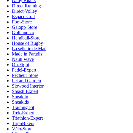
Daily Bikers
Direct Running
Direct-Volley
Espace Golf
Foot-Store
Galopp-Store
Golf and co
Handball-Store
House of Rugby
La sellerie de Maé
Made in Paradis
Nauti-wave
On-Fight
Padel-Expert
Pecheur-Store
Pet and Garden
Slowood Interior
Smash-Expert
Sneak'In
Sneakids
Training-Fit
Trek-Expert
Triathlon-Expert
TripnBikers
Vélo-Store