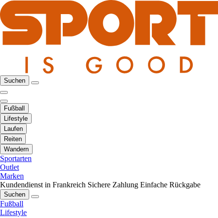
Suchen
Fußball
Lifestyle
Laufen
Reiten
Wandern
Sportarten
Outlet
Marken
Kundendienst in Frankreich
Sichere Zahlung
Einfache Rückgabe
Suchen
Fußball
Lifestyle