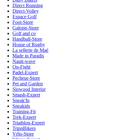
Direct Running
Direct-Volley
Espace Golf
Foot-Store
Galopp-Store
Golf and co
Handball-Store
House of Rugby
La sellerie de Maé
Made in Paradis
Nauti-wave
On-Fight
Padel-Expert
Pecheur-Store
Pet and Garden
Slowood Interior
Smash-Expert
Sneak'In
Sneakids
Training-Fit
Trek-Expert
Triathlon-Expert
TripnBikers
Vélo-Store