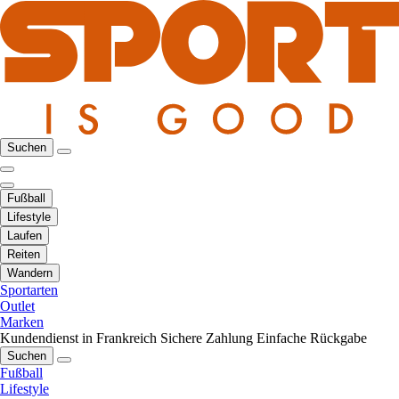
Suchen
Fußball
Lifestyle
Laufen
Reiten
Wandern
Sportarten
Outlet
Marken
Kundendienst in Frankreich
Sichere Zahlung
Einfache Rückgabe
Suchen
Fußball
Lifestyle