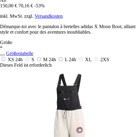
Ab
150,00 €
70,16 €
-53%
inkl. MwSt. zzgl.
Versandkosten
Démarque-toi avec le pantalon à bretelles adidas X Moon Boot, alliant
style et confort pour des aventures inoubliables.
Größe
*
Größentabelle
XS
24h
S
M
24h
L
24h
XL
2XS
Dieses Feld ist erforderlich