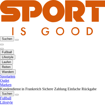
Suchen
Fußball
Lifestyle
Laufen
Reiten
Wandern
Sportarten
Outlet
Marken
Kundendienst in Frankreich
Sichere Zahlung
Einfache Rückgabe
Suchen
Fußball
Lifestyle