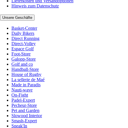
Lieferkosten und Versandoptionen
Hinweis zum Datenschutz
Unsere Geschäfte
Basket-Center
Daily Bikers
Direct Running
Direct-Volley
Espace Golf
Foot-Store
Galopp-Store
Golf and co
Handball-Store
House of Rugby
La sellerie de Maé
Made in Paradis
Nauti-wave
On-Fight
Padel-Expert
Pecheur-Store
Pet and Garden
Slowood Interior
Smash-Expert
Sneak'In