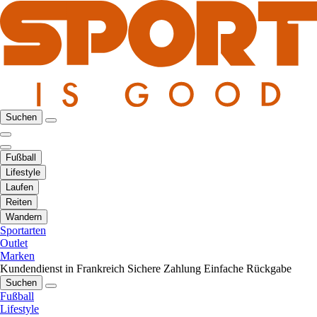
Suchen
Fußball
Lifestyle
Laufen
Reiten
Wandern
Sportarten
Outlet
Marken
Kundendienst in Frankreich
Sichere Zahlung
Einfache Rückgabe
Suchen
Fußball
Lifestyle