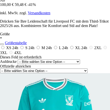
Ab
100,00 €
59,48 €
-41%
inkl. MwSt. zzgl.
Versandkosten
Drücken Sie Ihre Leidenschaft für Liverpool FC mit dem Third-Trikot
2025/26 aus. Kombinieren Sie Komfort und Stil auf dem Platz!
Größe
*
Größentabelle
XS
24h
S
24h
M
24h
L
24h
XL
24h
2XL
3XL
4XL
Dieses Feld ist erforderlich
Aufdrucke
Offizielle abzeichen