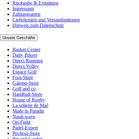
Rückgabe & Erstattung
Impressum
Zahlungsarten
Lieferkosten und Versandoptionen
Hinweis zum Datenschutz
Unsere Geschäfte
Basket-Center
Daily Bikers
Direct Running
Direct-Volley
Espace Golf
Foot-Store
Galopp-Store
Golf and co
Handball-Store
House of Rugby
La sellerie de Maé
Made in Paradis
Nauti-wave
On-Fight
Padel-Expert
Pecheur-Store
Pet and Garden