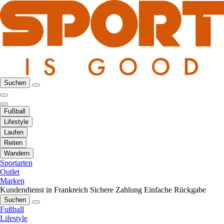
Suchen
Fußball
Lifestyle
Laufen
Reiten
Wandern
Sportarten
Outlet
Marken
Kundendienst in Frankreich
Sichere Zahlung
Einfache Rückgabe
Suchen
Fußball
Lifestyle