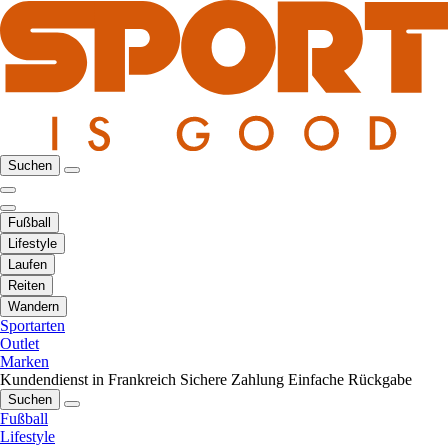
Suchen
Fußball
Lifestyle
Laufen
Reiten
Wandern
Sportarten
Outlet
Marken
Kundendienst in Frankreich
Sichere Zahlung
Einfache Rückgabe
Suchen
Fußball
Lifestyle