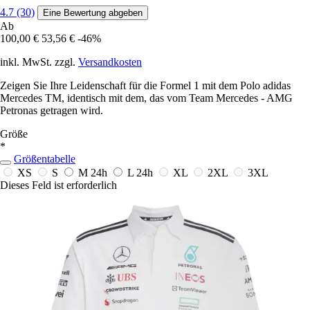
4.7 (30)
Eine Bewertung abgeben
Ab
100,00 €
53,56 €
-46%
inkl. MwSt. zzgl.
Versandkosten
Zeigen Sie Ihre Leidenschaft für die Formel 1 mit dem Polo adidas
Mercedes TM, identisch mit dem, das vom Team Mercedes - AMG
Petronas getragen wird.
Größe
*
Größentabelle
XS
S
M
24h
L
24h
XL
2XL
3XL
Dieses Feld ist erforderlich