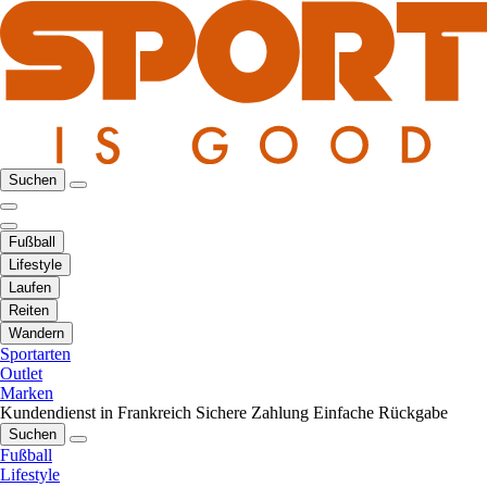
Suchen
Fußball
Lifestyle
Laufen
Reiten
Wandern
Sportarten
Outlet
Marken
Kundendienst in Frankreich
Sichere Zahlung
Einfache Rückgabe
Suchen
Fußball
Lifestyle