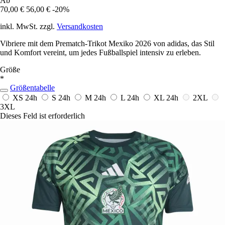
Ab
70,00 €
56,00 €
-20%
inkl. MwSt. zzgl.
Versandkosten
Vibriere mit dem Prematch-Trikot Mexiko 2026 von adidas, das Stil
und Komfort vereint, um jedes Fußballspiel intensiv zu erleben.
Größe
*
Größentabelle
XS
24h
S
24h
M
24h
L
24h
XL
24h
2XL
3XL
Dieses Feld ist erforderlich