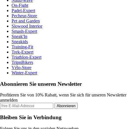
Nauti-wave
On-Fight
Padel-Expert
Pecheur-Store
Pet and Garden
Slowood Interior
Smash-Expert
Sneak'In
Sneakids
Training-Fit
Trek-Expert
Triathlon-Expert
TripnBikers
Vélo-Store
Winter-Expert
Abonnieren Sie unseren Newsletter
Profitieren Sie von 10% Rabatt, wenn Sie sich für unseren Newsletter
anmelden
Abonnieren
Bleiben Sie in Verbindung
Folgen Sie uns in den sozialen Netzwerken