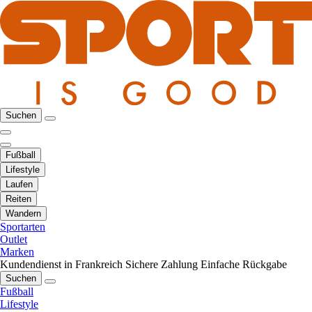
Suchen
Fußball
Lifestyle
Laufen
Reiten
Wandern
Sportarten
Outlet
Marken
Kundendienst in Frankreich
Sichere Zahlung
Einfache Rückgabe
Suchen
Fußball
Lifestyle