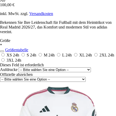
Ab
100,00 €
inkl. MwSt. zzgl.
Versandkosten
Bekennen Sie Ihre Leidenschaft für Fußball mit dem Heimtrikot von
Real Madrid 2026/27, das Komfort und modernen Stil von adidas
vereint.
Größe
*
Größentabelle
XS
24h
S
24h
M
24h
L
24h
XL
24h
2XL
24h
3XL
24h
Dieses Feld ist erforderlich
Aufdrucke
Offizielle abzeichen