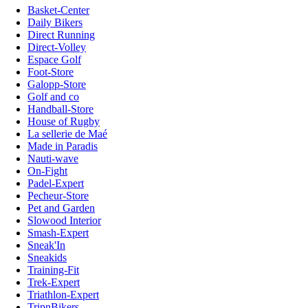
Basket-Center
Daily Bikers
Direct Running
Direct-Volley
Espace Golf
Foot-Store
Galopp-Store
Golf and co
Handball-Store
House of Rugby
La sellerie de Maé
Made in Paradis
Nauti-wave
On-Fight
Padel-Expert
Pecheur-Store
Pet and Garden
Slowood Interior
Smash-Expert
Sneak'In
Sneakids
Training-Fit
Trek-Expert
Triathlon-Expert
TripnBikers