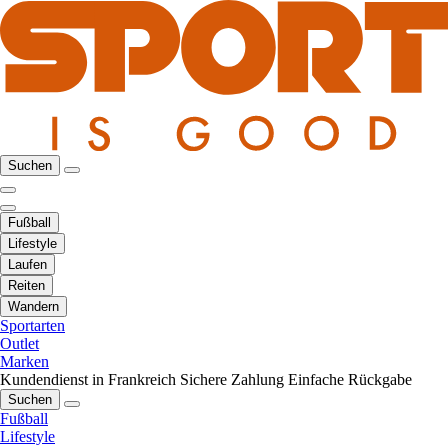
Suchen
Fußball
Lifestyle
Laufen
Reiten
Wandern
Sportarten
Outlet
Marken
Kundendienst in Frankreich
Sichere Zahlung
Einfache Rückgabe
Suchen
Fußball
Lifestyle