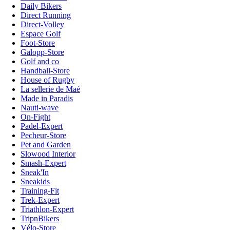
Daily Bikers
Direct Running
Direct-Volley
Espace Golf
Foot-Store
Galopp-Store
Golf and co
Handball-Store
House of Rugby
La sellerie de Maé
Made in Paradis
Nauti-wave
On-Fight
Padel-Expert
Pecheur-Store
Pet and Garden
Slowood Interior
Smash-Expert
Sneak'In
Sneakids
Training-Fit
Trek-Expert
Triathlon-Expert
TripnBikers
Vélo-Store