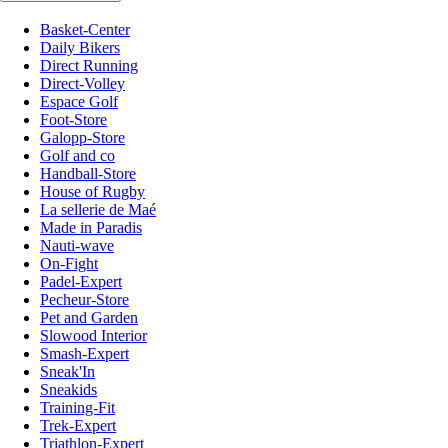
Basket-Center
Daily Bikers
Direct Running
Direct-Volley
Espace Golf
Foot-Store
Galopp-Store
Golf and co
Handball-Store
House of Rugby
La sellerie de Maé
Made in Paradis
Nauti-wave
On-Fight
Padel-Expert
Pecheur-Store
Pet and Garden
Slowood Interior
Smash-Expert
Sneak'In
Sneakids
Training-Fit
Trek-Expert
Triathlon-Expert