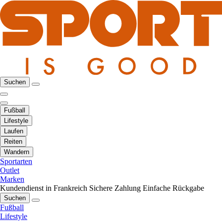
Suchen
Fußball
Lifestyle
Laufen
Reiten
Wandern
Sportarten
Outlet
Marken
Kundendienst in Frankreich
Sichere Zahlung
Einfache Rückgabe
Suchen
Fußball
Lifestyle