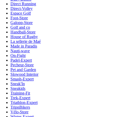
Direct Running
Direct-Volley
Espace Golf
Foot-Store
Galopp-Store
Golf and co
Handball-Store
House of Rugby
La sellerie de Maé
Made in Paradis
Nauti-wave
On-Fight
Padel-Expert
Pecheur-Store
Pet and Garden
Slowood Interior
Smash-Expert
Sneak'In
Sneakids
Training-Fit
Trek-Expert
Triathlon-Expert
TripnBikers
Vélo-Store
Winter-Expert