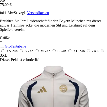
Ab
75,00 €
inkl. MwSt. zzgl.
Versandkosten
Entfalten Sie Ihre Leidenschaft für den Bayern München mit dieser
adidas Trainingsjacke, die modernen Stil und Leistung auf dem
Spielfeld vereint.
Größe
*
Größentabelle
XS
24h
S
24h
M
24h
L
24h
XL
24h
2XL
3XL
Dieses Feld ist erforderlich