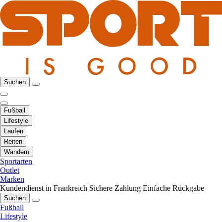
Suchen
Fußball
Lifestyle
Laufen
Reiten
Wandern
Sportarten
Outlet
Marken
Kundendienst in Frankreich
Sichere Zahlung
Einfache Rückgabe
Suchen
Fußball
Lifestyle