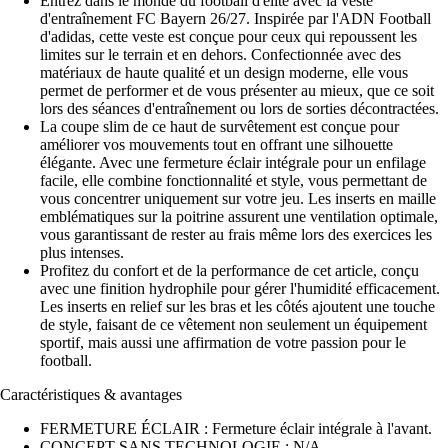
Entrez dans le monde du football d'élite avec la veste
d'entraînement FC Bayern 26/27. Inspirée par l'ADN Football
d'adidas, cette veste est conçue pour ceux qui repoussent les
limites sur le terrain et en dehors. Confectionnée avec des
matériaux de haute qualité et un design moderne, elle vous
permet de performer et de vous présenter au mieux, que ce soit
lors des séances d'entraînement ou lors de sorties décontractées.
La coupe slim de ce haut de survêtement est conçue pour
améliorer vos mouvements tout en offrant une silhouette
élégante. Avec une fermeture éclair intégrale pour un enfilage
facile, elle combine fonctionnalité et style, vous permettant de
vous concentrer uniquement sur votre jeu. Les inserts en maille
emblématiques sur la poitrine assurent une ventilation optimale,
vous garantissant de rester au frais même lors des exercices les
plus intenses.
Profitez du confort et de la performance de cet article, conçu
avec une finition hydrophile pour gérer l'humidité efficacement.
Les inserts en relief sur les bras et les côtés ajoutent une touche
de style, faisant de ce vêtement non seulement un équipement
sportif, mais aussi une affirmation de votre passion pour le
football.
Caractéristiques & avantages
FERMETURE ÉCLAIR : Fermeture éclair intégrale à l'avant.
CONCEPT SANS TECHNOLOGIE : N/A