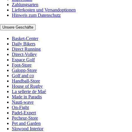
Zahlungsarten
Lieferkosten und Versandoptionen
Hinweis zum Datenschutz
Unsere Geschäfte
Basket-Center
Daily Bikers
Direct Running
Direct-Volley
Espace Golf
Foot-Store
Galopp-Store
Golf and co
Handball-Store
House of Rugby
La sellerie de Maé
Made in Paradis
Nauti-wave
On-Fight
Padel-Expert
Pecheur-Store
Pet and Garden
Slowood Interior