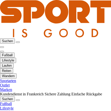
Suchen
Fußball
Lifestyle
Laufen
Reiten
Wandern
Sportarten
Outlet
Marken
Kundendienst in Frankreich
Sichere Zahlung
Einfache Rückgabe
Suchen
Fußball
Lifestyle