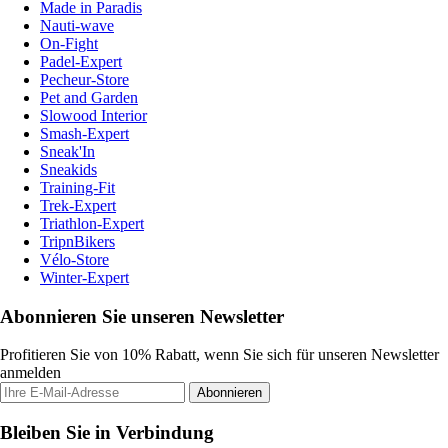
Made in Paradis
Nauti-wave
On-Fight
Padel-Expert
Pecheur-Store
Pet and Garden
Slowood Interior
Smash-Expert
Sneak'In
Sneakids
Training-Fit
Trek-Expert
Triathlon-Expert
TripnBikers
Vélo-Store
Winter-Expert
Abonnieren Sie unseren Newsletter
Profitieren Sie von 10% Rabatt, wenn Sie sich für unseren Newsletter
anmelden
Abonnieren
Bleiben Sie in Verbindung