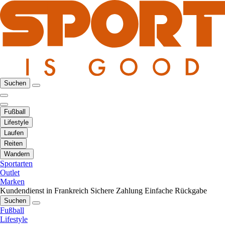
Suchen
Fußball
Lifestyle
Laufen
Reiten
Wandern
Sportarten
Outlet
Marken
Kundendienst in Frankreich
Sichere Zahlung
Einfache Rückgabe
Suchen
Fußball
Lifestyle