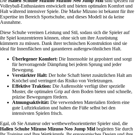
Die
Hallen Schuhe Mizuno Mizuno Neo Jump Mid
sind speziell für
Volleyball-Enthusiasten entwickelt und bieten optimalen Komfort und
Halt während intensiver Spiele. Die Marke Mizuno ist bekannt für ihre
Expertise im Bereich Sportschuhe, und dieses Modell ist da keine
Ausnahme.
Diese Schuhe vereinen Leistung und Stil, sodass sich die Spieler auf
ihr Spiel konzentrieren können, ohne sich um ihre Ausrüstung
kümmern zu müssen. Dank ihrer technischen Konstruktion sind sie
ideal für Innenflächen und garantieren außergewöhnlichen Halt.
Überlegener Komfort:
Die Innensohle ist gepolstert und sorgt
für hervorragende Dämpfung bei jedem Sprung und jeder
Bewegung.
Verstärkter Halt:
Der hohe Schaft bietet zusätzlichen Halt am
Knöchel und verringert das Risiko von Verletzungen.
Effektive Traktion:
Die Außensohle verfügt über spezielle
Muster, die optimalen Grip auf dem Boden bieten und schnelle,
präzise Bewegungen fördern.
Atmungsaktivität:
Die verwendeten Materialien fördern eine
gute Luftzirkulation und halten die Füße selbst bei den
intensivsten Spielen frisch.
Egal, ob Sie Amateur oder wettbewerbsorientierter Spieler sind, die
Hallen Schuhe Mizuno Mizuno Neo Jump Mid
begleiten Sie durch
Ihr Training und Ihre Wettkämpfe. Ihr ergonomisches Design und ihre