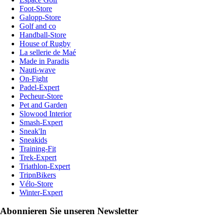
Foot-Store
Galopp-Store
Golf and co
Handball-Store
House of Rugby
La sellerie de Maé
Made in Paradis
Nauti-wave
On-Fight
Padel-Expert
Pecheur-Store
Pet and Garden
Slowood Interior
Smash-Expert
Sneak'In
Sneakids
Training-Fit
Trek-Expert
Triathlon-Expert
TripnBikers
Vélo-Store
Winter-Expert
Abonnieren Sie unseren Newsletter