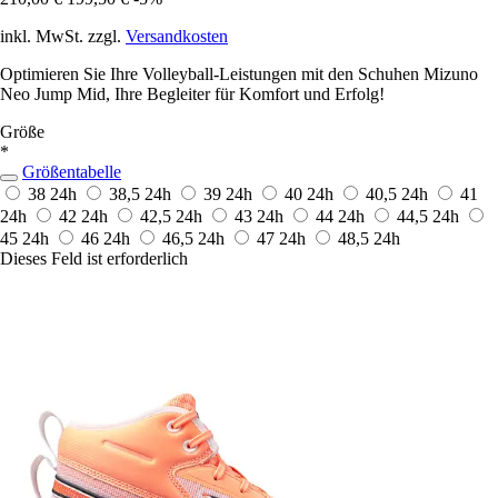
inkl. MwSt. zzgl.
Versandkosten
Optimieren Sie Ihre Volleyball-Leistungen mit den Schuhen Mizuno
Neo Jump Mid, Ihre Begleiter für Komfort und Erfolg!
Größe
*
Größentabelle
38
24h
38,5
24h
39
24h
40
24h
40,5
24h
41
24h
42
24h
42,5
24h
43
24h
44
24h
44,5
24h
45
24h
46
24h
46,5
24h
47
24h
48,5
24h
Dieses Feld ist erforderlich