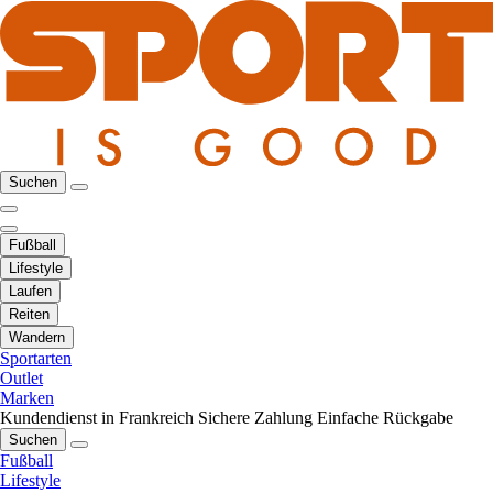
Suchen
Fußball
Lifestyle
Laufen
Reiten
Wandern
Sportarten
Outlet
Marken
Kundendienst in Frankreich
Sichere Zahlung
Einfache Rückgabe
Suchen
Fußball
Lifestyle