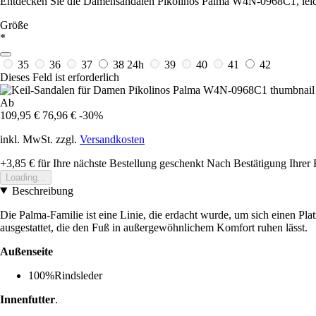
Entdecken Sie die Damensandalen Pikolinos Palma W4N-0968C1, leicht
Größe
*
35
36
37
38
24h
39
40
41
42
Dieses Feld ist erforderlich
Ab
109,95 €
76,96 €
-30%
inkl. MwSt. zzgl.
Versandkosten
+3,85 €
für Ihre nächste Bestellung geschenkt
Nach Bestätigung Ihrer 
Loading...
Beschreibung
Die Palma-Familie ist eine Linie, die erdacht wurde, um sich einen Plat
ausgestattet, die den Fuß in außergewöhnlichem Komfort ruhen lässt.
Außenseite
100%Rindsleder
Innenfutter
.