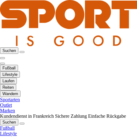
Suchen
Fußball
Lifestyle
Laufen
Reiten
Wandern
Sportarten
Outlet
Marken
Kundendienst in Frankreich
Sichere Zahlung
Einfache Rückgabe
Suchen
Fußball
Lifestyle