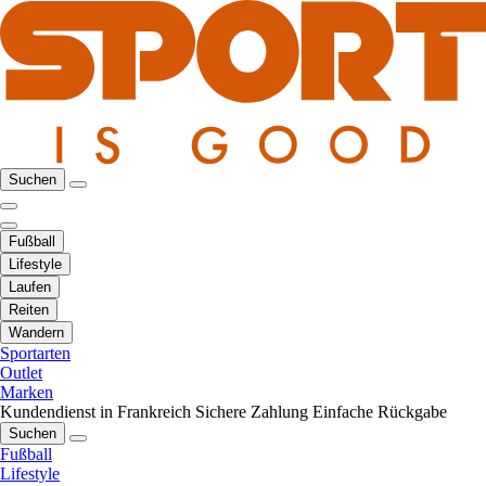
Suchen
Fußball
Lifestyle
Laufen
Reiten
Wandern
Sportarten
Outlet
Marken
Kundendienst in Frankreich
Sichere Zahlung
Einfache Rückgabe
Suchen
Fußball
Lifestyle