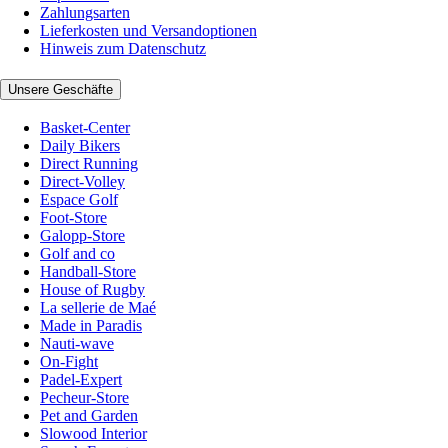
Zahlungsarten
Lieferkosten und Versandoptionen
Hinweis zum Datenschutz
Unsere Geschäfte
Basket-Center
Daily Bikers
Direct Running
Direct-Volley
Espace Golf
Foot-Store
Galopp-Store
Golf and co
Handball-Store
House of Rugby
La sellerie de Maé
Made in Paradis
Nauti-wave
On-Fight
Padel-Expert
Pecheur-Store
Pet and Garden
Slowood Interior