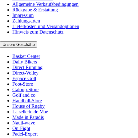
Allgemeine Verkaufsbedingungen
Rückgabe & Erstattung
Impressum
Zahlungsarten
Lieferkosten und Versandoptionen
Hinweis zum Datenschutz
Unsere Geschäfte
Basket-Center
Daily Bikers
Direct Running
Direct-Volley
Espace Golf
Foot-Store
Galopp-Store
Golf and co
Handball-Store
House of Rugby
La sellerie de Maé
Made in Paradis
Nauti-wave
On-Fight
Padel-Expert