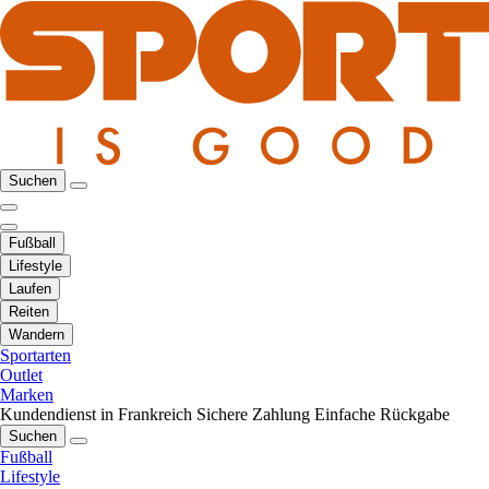
Suchen
Fußball
Lifestyle
Laufen
Reiten
Wandern
Sportarten
Outlet
Marken
Kundendienst in Frankreich
Sichere Zahlung
Einfache Rückgabe
Suchen
Fußball
Lifestyle