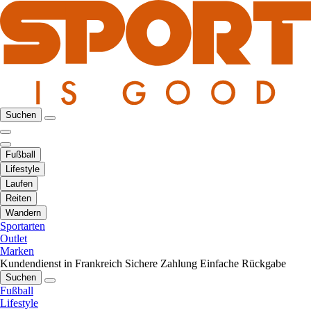
Suchen
Fußball
Lifestyle
Laufen
Reiten
Wandern
Sportarten
Outlet
Marken
Kundendienst in Frankreich
Sichere Zahlung
Einfache Rückgabe
Suchen
Fußball
Lifestyle