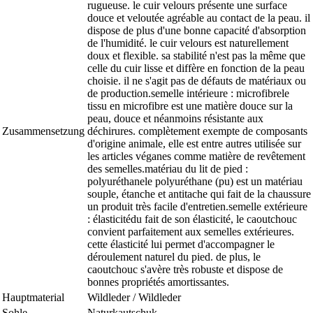
rugueuse. le cuir velours présente une surface
douce et veloutée agréable au contact de la peau. il
dispose de plus d'une bonne capacité d'absorption
de l'humidité. le cuir velours est naturellement
doux et flexible. sa stabilité n'est pas la même que
celle du cuir lisse et diffère en fonction de la peau
choisie. il ne s'agit pas de défauts de matériaux ou
de production.semelle intérieure : microfibrele
tissu en microfibre est une matière douce sur la
peau, douce et néanmoins résistante aux
Zusammensetzung
déchirures. complètement exempte de composants
d'origine animale, elle est entre autres utilisée sur
les articles véganes comme matière de revêtement
des semelles.matériau du lit de pied :
polyuréthanele polyuréthane (pu) est un matériau
souple, étanche et antitache qui fait de la chaussure
un produit très facile d'entretien.semelle extérieure
: élasticitédu fait de son élasticité, le caoutchouc
convient parfaitement aux semelles extérieures.
cette élasticité lui permet d'accompagner le
déroulement naturel du pied. de plus, le
caoutchouc s'avère très robuste et dispose de
bonnes propriétés amortissantes.
Hauptmaterial
Wildleder / Wildleder
Sohle
Naturkautschuk