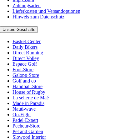
Zahlungsarten
Lieferkosten und Versandoptionen
Hinweis zum Datenschutz
Unsere Geschäfte
Basket-Center
Daily Bikers
Direct Running
Direct-Volley
Espace Golf
Foot-Store
Galopp-Store
Golf and co
Handball-Store
House of Rugby
La sellerie de Maé
Made in Paradis
Nauti-wave
On-Fight
Padel-Expert
Pecheur-Store
Pet and Garden
Slowood Interior