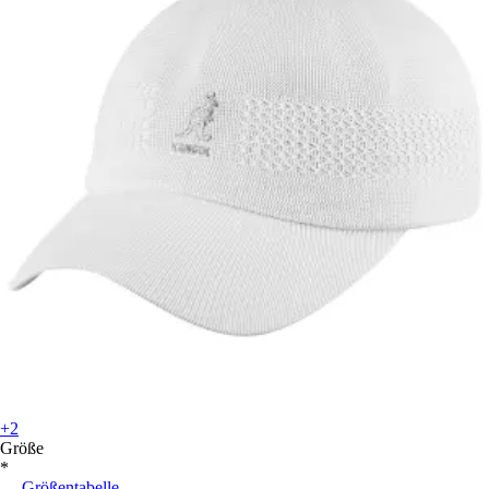
+2
Größe
*
Größentabelle