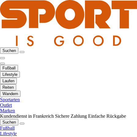
Suchen
Fußball
Lifestyle
Laufen
Reiten
Wandern
Sportarten
Outlet
Marken
Kundendienst in Frankreich
Sichere Zahlung
Einfache Rückgabe
Suchen
Fußball
Lifestyle