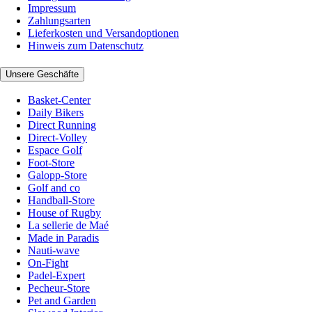
Impressum
Zahlungsarten
Lieferkosten und Versandoptionen
Hinweis zum Datenschutz
Unsere Geschäfte
Basket-Center
Daily Bikers
Direct Running
Direct-Volley
Espace Golf
Foot-Store
Galopp-Store
Golf and co
Handball-Store
House of Rugby
La sellerie de Maé
Made in Paradis
Nauti-wave
On-Fight
Padel-Expert
Pecheur-Store
Pet and Garden