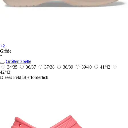
+2
Größe
*
Größentabelle
34/35
36/37
37/38
38/39
39/40
41/42
42/43
Dieses Feld ist erforderlich