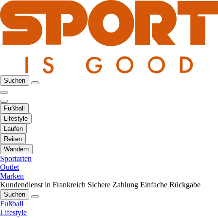
Suchen
Fußball
Lifestyle
Laufen
Reiten
Wandern
Sportarten
Outlet
Marken
Kundendienst in Frankreich
Sichere Zahlung
Einfache Rückgabe
Suchen
Fußball
Lifestyle