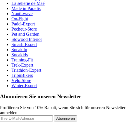
La sellerie de Maé
Made in Paradis
Nauti-wave
On-Fight
Padel-Expert
Pecheur-Store
Pet and Garden
Slowood Interior
Smash-Expert
Sneak'In
Sneakids
Training-Fit
Trek-Expert
Triathlon-Expert
TripnBikers
Vélo-Store
Winter-Expert
Abonnieren Sie unseren Newsletter
Profitieren Sie von 10% Rabatt, wenn Sie sich für unseren Newsletter
anmelden
Abonnieren