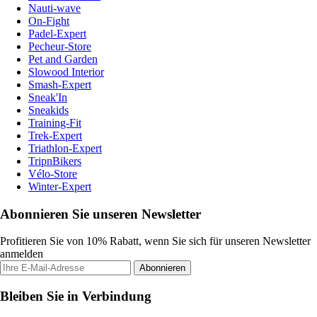
Nauti-wave
On-Fight
Padel-Expert
Pecheur-Store
Pet and Garden
Slowood Interior
Smash-Expert
Sneak'In
Sneakids
Training-Fit
Trek-Expert
Triathlon-Expert
TripnBikers
Vélo-Store
Winter-Expert
Abonnieren Sie unseren Newsletter
Profitieren Sie von 10% Rabatt, wenn Sie sich für unseren Newsletter
anmelden
Abonnieren
Bleiben Sie in Verbindung