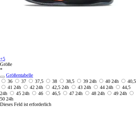
+5
Größe
*
Größentabelle
36
37
37,5
38
38,5
39
24h
40
24h
40,5
41
24h
42
24h
42,5
24h
43
24h
44
24h
44,5
24h
45
24h
46
46,5
47
24h
48
24h
49
24h
50
24h
Dieses Feld ist erforderlich