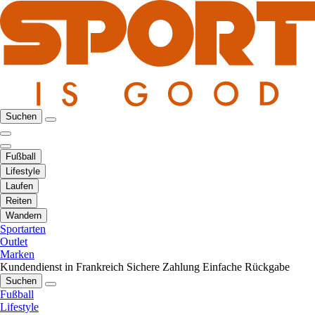
Suchen
Fußball
Lifestyle
Laufen
Reiten
Wandern
Sportarten
Outlet
Marken
Kundendienst in Frankreich
Sichere Zahlung
Einfache Rückgabe
Suchen
Fußball
Lifestyle