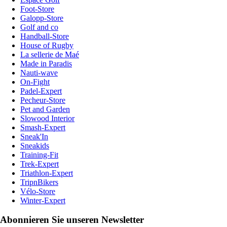
Foot-Store
Galopp-Store
Golf and co
Handball-Store
House of Rugby
La sellerie de Maé
Made in Paradis
Nauti-wave
On-Fight
Padel-Expert
Pecheur-Store
Pet and Garden
Slowood Interior
Smash-Expert
Sneak'In
Sneakids
Training-Fit
Trek-Expert
Triathlon-Expert
TripnBikers
Vélo-Store
Winter-Expert
Abonnieren Sie unseren Newsletter