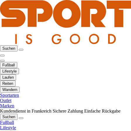
Suchen
Fußball
Lifestyle
Laufen
Reiten
Wandern
Sportarten
Outlet
Marken
Kundendienst in Frankreich
Sichere Zahlung
Einfache Rückgabe
Suchen
Fußball
Lifestyle