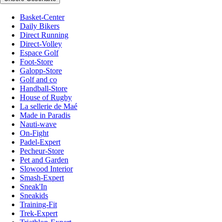
Basket-Center
Daily Bikers
Direct Running
Direct-Volley
Espace Golf
Foot-Store
Galopp-Store
Golf and co
Handball-Store
House of Rugby
La sellerie de Maé
Made in Paradis
Nauti-wave
On-Fight
Padel-Expert
Pecheur-Store
Pet and Garden
Slowood Interior
Smash-Expert
Sneak'In
Sneakids
Training-Fit
Trek-Expert