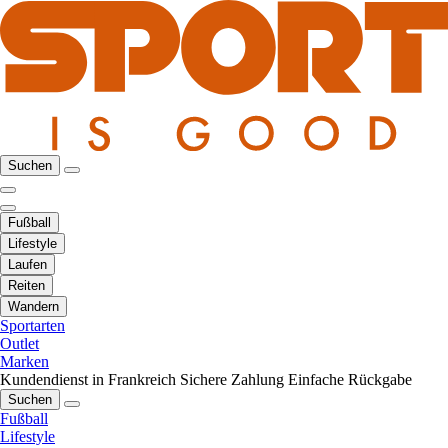
Suchen
Fußball
Lifestyle
Laufen
Reiten
Wandern
Sportarten
Outlet
Marken
Kundendienst in Frankreich
Sichere Zahlung
Einfache Rückgabe
Suchen
Fußball
Lifestyle