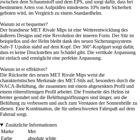
zwischen dem Schaumstoff und dem EPS, und sorgt dafür, dass bei
bestimmten Arten von Aufprällen mindestens 10% mehr Sicherheit
geboten wird, im Vergleich zu einem Standardhelm.
Warum ist er bequemer?
Der brandneue MET Rivale Mips ist eine Weiterentwicklung des
äußeren Designs und eine Revolution der inneren Form. Der Sitz ist
beispiellos und der Helm bleibt dank des neuen Sicherungssystems
Safe-T Upsilon stabil auf dem Kopf. Der 360°-Kopfgurt sorgt dafür,
dass es keine Druckstellen am Schädel gibt. Die vertikale Anpassung
ist einfach und ermöglicht eine perfekte Anpassung.
Warum ist er effektiver?
Die Rückseite des neuen MET Rivale Mips weist die
charakteristischen Merkmale des MET-Stils auf, besonders durch die
NACA-Belüftung, die zusammen mit einem abgesenkten Profil und
einem röhrenförmigen Profil arbeitet. Die Frontseite des Helms ist
breiter gestaltet und die Belüftungsöffnungen sind länger, um die
Belüftung zu verbessern und auch zum Verstauen der Sonnenbrille zu
dienen. Eine Kombination, die für unbeschwerten Fahrspaß auf dem
Fahrrad sorgt.
Zusätzliche Informationen
Marke
Met
Farbe
absolute white