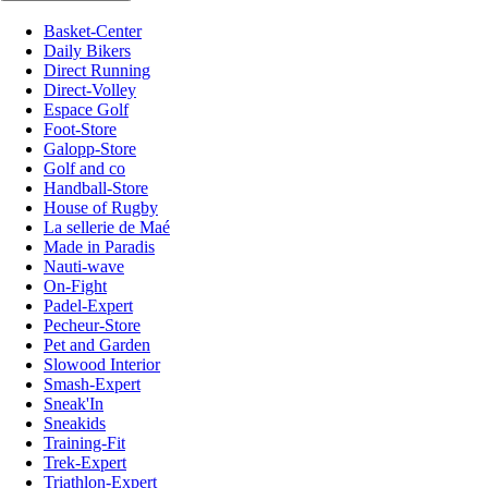
Basket-Center
Daily Bikers
Direct Running
Direct-Volley
Espace Golf
Foot-Store
Galopp-Store
Golf and co
Handball-Store
House of Rugby
La sellerie de Maé
Made in Paradis
Nauti-wave
On-Fight
Padel-Expert
Pecheur-Store
Pet and Garden
Slowood Interior
Smash-Expert
Sneak'In
Sneakids
Training-Fit
Trek-Expert
Triathlon-Expert