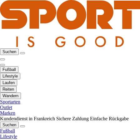
Suchen
Fußball
Lifestyle
Laufen
Reiten
Wandern
Sportarten
Outlet
Marken
Kundendienst in Frankreich
Sichere Zahlung
Einfache Rückgabe
Suchen
Fußball
Lifestyle