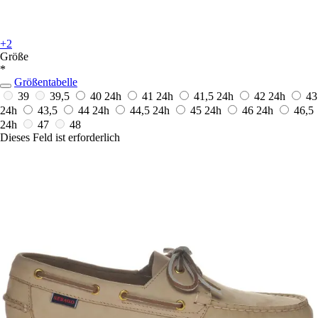
+2
Größe
*
Größentabelle
39
39,5
40
24h
41
24h
41,5
24h
42
24h
43
24h
43,5
44
24h
44,5
24h
45
24h
46
24h
46,5
24h
47
48
Dieses Feld ist erforderlich