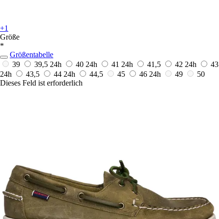
+1
Größe
*
Größentabelle
39
39,5
24h
40
24h
41
24h
41,5
42
24h
43
24h
43,5
44
24h
44,5
45
46
24h
49
50
Dieses Feld ist erforderlich