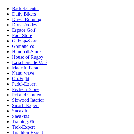
Basket-Center
Daily Bikers
Direct Running
Direct-Volley
Espace Golf
Foot-Store
Galopp-Store
Golf and co
Handball-Store
House of Rugby
La sellerie de Maé
Made in Paradis
Nauti-wave
On-Fight
Padel-Expert
Pecheur-Store
Pet and Garden
Slowood Interior
Smash-Expert
Sneak'In
Sneakids
Training-Fit
Trek-Expert
Triathlon-Expert