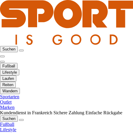
Suchen
Fußball
Lifestyle
Laufen
Reiten
Wandern
Sportarten
Outlet
Marken
Kundendienst in Frankreich
Sichere Zahlung
Einfache Rückgabe
Suchen
Fußball
Lifestyle