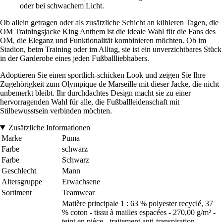
oder bei schwachem Licht.
Ob allein getragen oder als zusätzliche Schicht an kühleren Tagen, die
OM Trainingsjacke King Anthem ist die ideale Wahl für die Fans des
OM, die Eleganz und Funktionalität kombinieren möchten. Ob im
Stadion, beim Training oder im Alltag, sie ist ein unverzichtbares Stück
in der Garderobe eines jeden Fußballliebhabers.
Adoptieren Sie einen sportlich-schicken Look und zeigen Sie Ihre
Zugehörigkeit zum Olympique de Marseille mit dieser Jacke, die nicht
unbemerkt bleibt. Ihr durchdachtes Design macht sie zu einer
hervorragenden Wahl für alle, die Fußballleidenschaft mit
Stilbewusstsein verbinden möchten.
Zusätzliche Informationen
Marke
Puma
Farbe
schwarz
Farbe
Schwarz
Geschlecht
Mann
Altersgruppe
Erwachsene
Sortiment
Teamwear
Matière principale 1 : 63 % polyester recyclé, 37
% coton - tissu à mailles espacées - 270,00 g/m² -
teint en pièce - traitement anti-transpiration