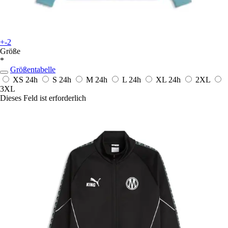
+-2
Größe
*
Größentabelle
XS
24h
S
24h
M
24h
L
24h
XL
24h
2XL
3XL
Dieses Feld ist erforderlich