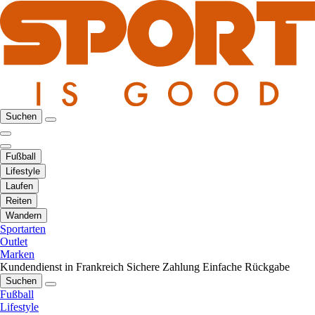
Suchen
Fußball
Lifestyle
Laufen
Reiten
Wandern
Sportarten
Outlet
Marken
Kundendienst in Frankreich
Sichere Zahlung
Einfache Rückgabe
Suchen
Fußball
Lifestyle