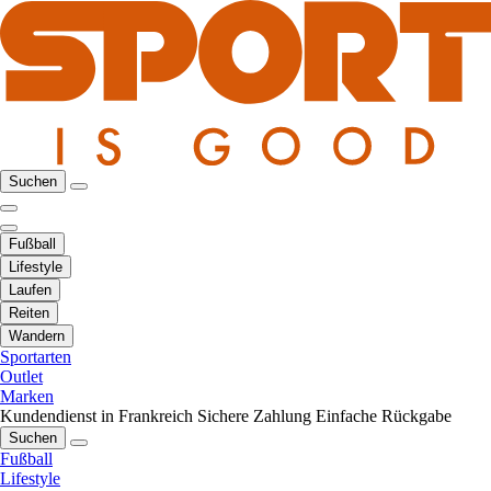
Suchen
Fußball
Lifestyle
Laufen
Reiten
Wandern
Sportarten
Outlet
Marken
Kundendienst in Frankreich
Sichere Zahlung
Einfache Rückgabe
Suchen
Fußball
Lifestyle