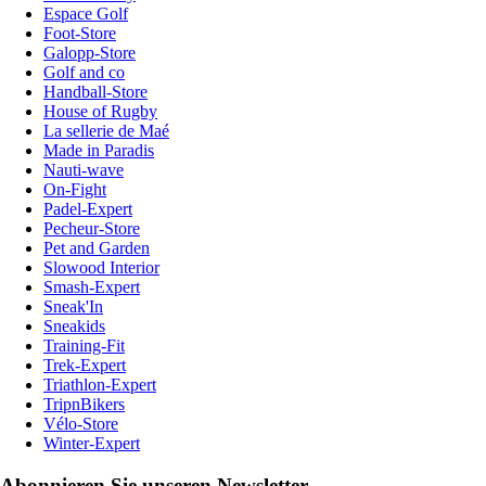
Espace Golf
Foot-Store
Galopp-Store
Golf and co
Handball-Store
House of Rugby
La sellerie de Maé
Made in Paradis
Nauti-wave
On-Fight
Padel-Expert
Pecheur-Store
Pet and Garden
Slowood Interior
Smash-Expert
Sneak'In
Sneakids
Training-Fit
Trek-Expert
Triathlon-Expert
TripnBikers
Vélo-Store
Winter-Expert
Abonnieren Sie unseren Newsletter