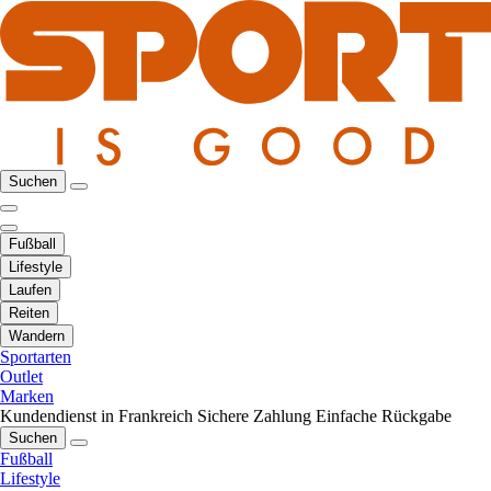
Suchen
Fußball
Lifestyle
Laufen
Reiten
Wandern
Sportarten
Outlet
Marken
Kundendienst in Frankreich
Sichere Zahlung
Einfache Rückgabe
Suchen
Fußball
Lifestyle