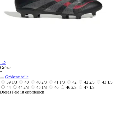
+-2
Größe
*
Größentabelle
39 1/3
40
40 2/3
41 1/3
42
42 2/3
43 1/3
44
44 2/3
45 1/3
46
46 2/3
47 1/3
Dieses Feld ist erforderlich