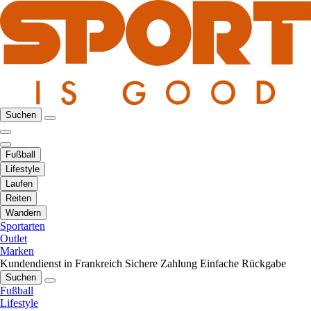
Suchen
Fußball
Lifestyle
Laufen
Reiten
Wandern
Sportarten
Outlet
Marken
Kundendienst in Frankreich
Sichere Zahlung
Einfache Rückgabe
Suchen
Fußball
Lifestyle